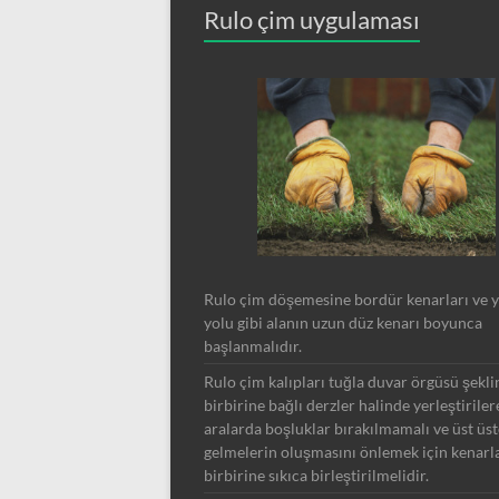
Rulo çim uygulaması
Rulo çim döşemesine bordür kenarları ve 
yolu gibi alanın uzun düz kenarı boyunca
başlanmalıdır.
Rulo çim kalıpları tuğla duvar örgüsü şekl
birbirine bağlı derzler halinde yerleştiriler
aralarda boşluklar bırakılmamalı ve üst üst
gelmelerin oluşmasını önlemek için kenarl
birbirine sıkıca birleştirilmelidir.