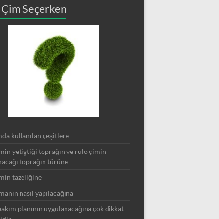
 Çim Seçerken
da kullanılan çeşitlere
min yetiştiği toprağın ve rulo çimin
nacağı toprağın türüne
min tazeliğine
manın nasıl yapılacağına
akım planının uygulanacağına çok dikkat
idir.