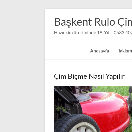
Skip
to
Başkent Rulo Çi
content
Hazır çim üretiminde 19. Yıl – 0533 40
Anasayfa
Hakkım
Çim Biçme Nasıl Yapılır