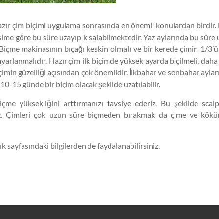
azır çim biçimi uygulama sonrasında en önemli konulardan birdir.
vsime göre bu süre uzayıp kısalabilmektedir. Yaz aylarında bu süre
. Biçme makinasının bıçağı keskin olmalı ve bir kerede çimin 1/3’
 ayarlanmalıdır. Hazır çim ilk biçimde yüksek ayarda biçilmeli, dah
 çimin güzelliği açısından çok önemlidir. İlkbahar ve sonbahar aylar
10-15 günde bir biçim olacak şekilde uzatılabilir.
me yüksekliğini arttırmanızı tavsiye ederiz. Bu şekilde scalp
. Çimleri çok uzun süre biçmeden bırakmak da çime ve köküne 
ayfasındaki bilgilerden de faydalanabilirsiniz.