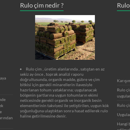
Rulo çim nedir ?
Rulo
Rulo çim , üretim alanlarında , satıştan en az
sekiz ay önce , toprak analizi raporu
yaya
doğrultusunda, organik madde, gübre ve çim
Karışım
bitkisi için gerekli minarellerin ilavesiyle
Rulo çi
hazırlanan tohum yataklarına; uygulanacak
bölgenin şartlarına uygun tohumların ekimi
uygula
inde
neticesinde gerekli organik ve inorganik besin
Rulo çi
ek
elementlerinin takviyesi ile yetiştirilen, uygun kök
yoğunluğuna ulaştıktan sonra hasat edilerek rulo
e
Uygula
haline getirilmesine denir.
arından
Hangi b
edilmel